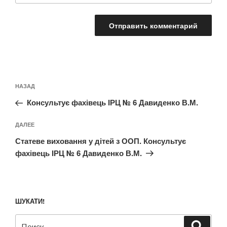
Навигация
Предыдущая
НАЗАД
по
запись:
записям
Консультує фахівець ІРЦ № 6 Давиденко В.М.
Следующая
ДАЛЕЕ
запись
Статеве виховання у дітей з ООП. Консультує
фахівець ІРЦ № 6 Давиденко В.М.
ШУКАТИ!
Искать:
Поиск