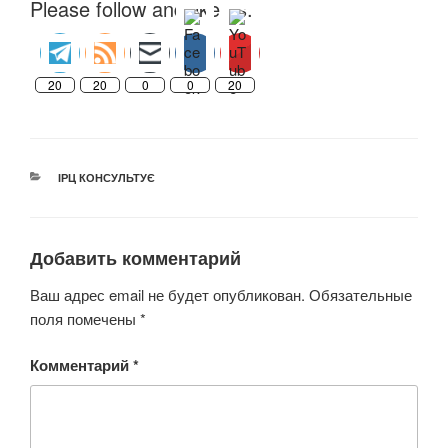
Please follow and like us:
20
20
0
0
20
РУБРИКИ
ІРЦ КОНСУЛЬТУЄ
Добавить комментарий
Ваш адрес email не будет опубликован.
Обязательные
поля помечены
*
Комментарий
*