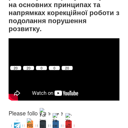
на основних принципах та
напрямках корекційної роботи з
подолання порушення
розвитку.
Please follow and like us:
20
20
0
0
20
Please follow and like us: