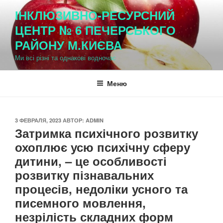
Перейти
ІНКЛЮЗИВНО-РЕСУРСНИЙ
к
ЦЕНТР № 6 ПЕЧЕРСЬКОГО
содержимому
РАЙОНУ М.КИЄВА
Ми всі різні та однакові водночас
Меню
ОПУБЛИКОВАНО
3 ФЕВРАЛЯ, 2023
АВТОР:
ADMIN
Затримка психічного розвитку
охоплює усю психічну сферу
дитини, – це особливості
розвитку пізнавальних
процесів, недоліки усного та
писемного мовлення,
незрілість складних форм