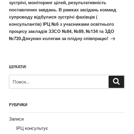
зустрічі, моніторинг цілей, результативність
поставлених завдань. В рамках засідань команд
супроводу відбулися зустрічі фахівців (
консультантів) ІРЦ №6 з учасниками освітнього
процесу закладів ЗЗСО №84, №89, №134 та ЗДО
№720.Дякуємо колегам за плідну співпрацю!
ШУКАТИ!
Искать:
Поиск
РУБРИКИ
Записи
ІРЦ консультує