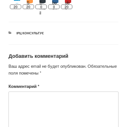
20
20
0
0
20
РУБРИКИ
ІРЦ КОНСУЛЬТУЄ
Добавить комментарий
Ваш адрес email не будет опубликован.
Обязательные
поля помечены
*
Комментарий
*