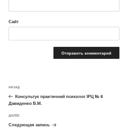
Сайт
Навигация
Предыдущая
НАЗАД
по
запись:
записям
Консультує практичний психолог ІРЦ № 6
Давиденко В.М.
Следующая
ДАЛЕЕ
запись
Следующая запись