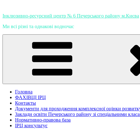
Перейти
к
Інклюзивно-ресурсний центр № 6 Печерського району м.Києва
содержимому
Ми всі різні та однакові водночас
Головна
ФАХІВЦІ ІРЦ
Контакты
Документи для проходження комплексної оцінки розвитк
Заклади освіти Печерського району зі спеціальними клас
Нормативно-правова база
ІРЦ консультує