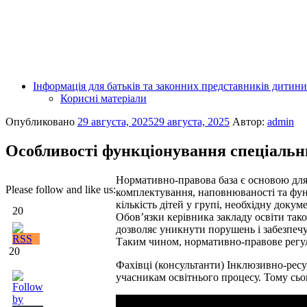
Інформація для батьків та законних представників дитини
Корисні матеріали
Опубликовано
29 августа, 2025
29 августа, 2025
Автор:
admin
Особливості функціонування спеціальн
Нормативно-правова база є основою для
Please follow and like us:
комплектування,
наповнюваності та фун
кількість дітей у групі, необхідну доку
20
Обов’язки керівника закладу освіти так
дозволяє уникнути порушень і забезпечує
Таким чином, нормативно-правове регу
20
Фахівці (консультанти) Інклюзивно-ресу
учасникам освітнього процесу. Тому сьо