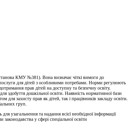
станова КМУ №381). Вона визначає чіткі вимоги до
і послуги для дітей з особливими потребами. Норми регулюють
 дотримання прав дітей на доступну та безпечну освіту.
для здобуття дошкільної освіти. Наявність нормативної бази
м для захисту прав як дітей, так і працівників закладу освіти.
альних груп.
ля узагальнення та надання всієї необхідної інформації
 законодавства у сфері спеціальної освіти