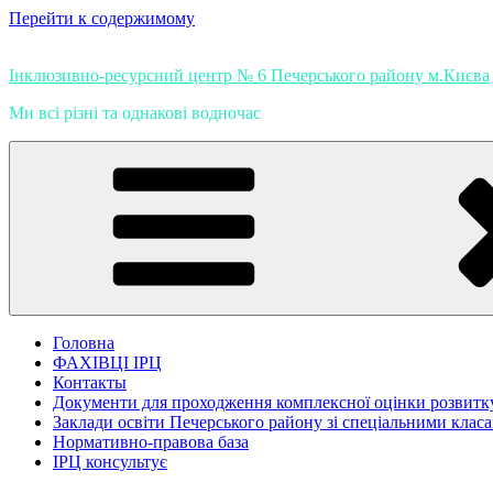
Перейти к содержимому
Інклюзивно-ресурсний центр № 6 Печерського району м.Києва
Ми всі різні та однакові водночас
Головна
ФАХІВЦІ ІРЦ
Контакты
Документи для проходження комплексної оцінки розвитк
Заклади освіти Печерського району зі спеціальними клас
Нормативно-правова база
ІРЦ консультує