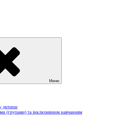
Меню
у дитини
ами (групами) та інклюзивним навчанням