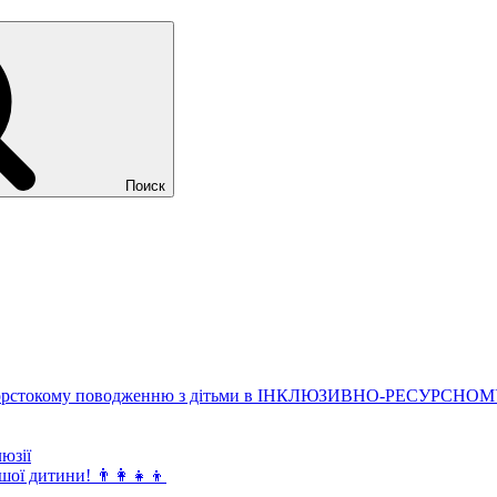
Поиск
а жорстокому поводженню з дітьми в ІНКЛЮЗИВНО-РЕСУРСНОМУ
юзії
ї дитини! 👨‍👩‍👧‍👦