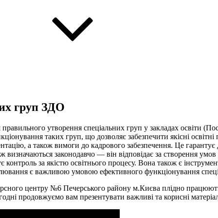
их груп ЗДО
 правильного утворення спеціальних груп у закладах освіти (По
кціонування таких груп, що дозволяє забезпечити якісні освітн
ментацію, а також вимоги до кадрового забезпечення. Це гарантує
ож визначаються законодавчо — він відповідає за створення умов 
 контроль за якістю освітнього процесу. Вона також є інструменто
лювання є важливою умовою ефективного функціонування спеці
рсного центру №6 Печерського району м.Києва плідно працюють д
годні продовжуємо вам презентувати важливі та корисні матеріали