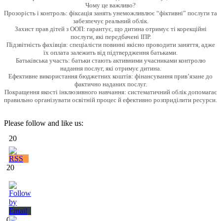
Чому це важливо?
Прозорість і контроль: фіксація занять унеможливлює “фіктивні” послуги та
забезпечує реальний облік.
Захист прав дітей з ООП: гарантує, що дитина отримує ті корекційні
послуги, які передбачені ІПР.
Підзвітність фахівців: спеціалісти повинні якісно проводити заняття, адже
їх оплата залежить від підтвердження батьками.
Батьківська участь: батьки стають активними учасниками контролю
надання послуг, які отримує дитина.
Ефективне використання бюджетних коштів: фінансування прив’язане до
фактично наданих послуг.
Покращення якості інклюзивного навчання: систематичний облік допомагає
правильно організувати освітній процес й ефективно розприділити ресурси.
Please follow and like us:
20
20
0