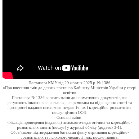
Постанова КМУ від 29 жовтня 2025 р. № 1386
«Про внесення змін до деяких постанов Кабінету Міністрів України у сфері
освіти»
Постанова № 1386 вносить зміни до нормативних документів, що
регулюють інклюзивне навчання, і спрямована на підвищення якості та
прозорості надання психолого-педагогічних і корекційно-розвиткових
послуг дітям з ООП.
Основні зміни:
Фіксація проведення (надання) психолого-педагогічних та корекційно-
розвиткових занять (послуг) у журналі обліку (додаток 3-1).
Обов’язкове підтвердження батьками факту отримання корекційно-
роззвиткових та психолого-педагогічних послуг, занять.