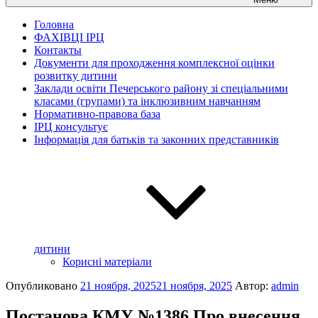
Головна
ФАХІВЦІ ІРЦ
Контакты
Документи для проходження комплексної оцінки
розвитку дитини
Заклади освіти Печерського району зі спеціальними
класами (групами) та інклюзивним навчанням
Нормативно-правова база
ІРЦ консультує
Інформація для батьків та законних представників
дитини
Корисні матеріали
Опубликовано
21 ноября, 2025
21 ноября, 2025
Автор:
admin
Постанова КМУ №1386 Про внесення