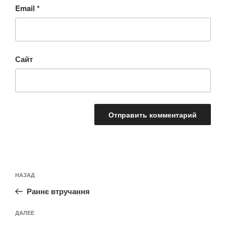
Email
*
Сайт
Навигация
Предыдущая
НАЗАД
по
запись:
записям
Раннє втручання
Следующая
ДАЛЕЕ