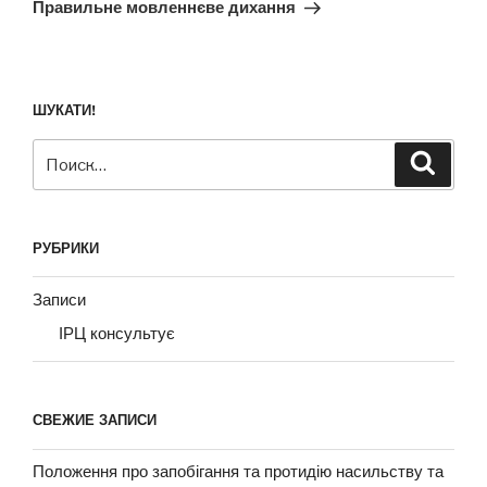
запись
Правильне мовленнєве дихання
ШУКАТИ!
Искать:
Поиск
РУБРИКИ
Записи
ІРЦ консультує
СВЕЖИЕ ЗАПИСИ
Положення про запобігання та протидію насильству та