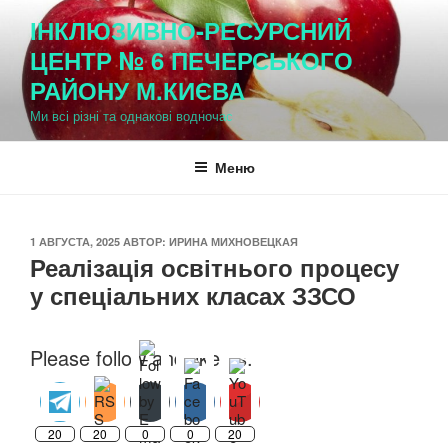
Перейти
ІНКЛЮЗИВНО-РЕСУРСНИЙ
к
ЦЕНТР № 6 ПЕЧЕРСЬКОГО
содержимому
РАЙОНУ М.КИЄВА
Ми всі різні та однакові водночас
Меню
ОПУБЛИКОВАНО
1 АВГУСТА, 2025
АВТОР:
ИРИНА МИХНОВЕЦКАЯ
Реалізація освітнього процесу
у спеціальних класах ЗЗСО
Please follow and like us:
20
20
0
0
20