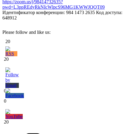
https://zoom.us/j/98414732635?
pwd=L3ppREdyRkNIcWlpcS96MG1KWWJQQT09
Идентификатор конференции: 984 1473 2635 Код доступа:
648912
Please follow and like us:
20
20
0
0
20