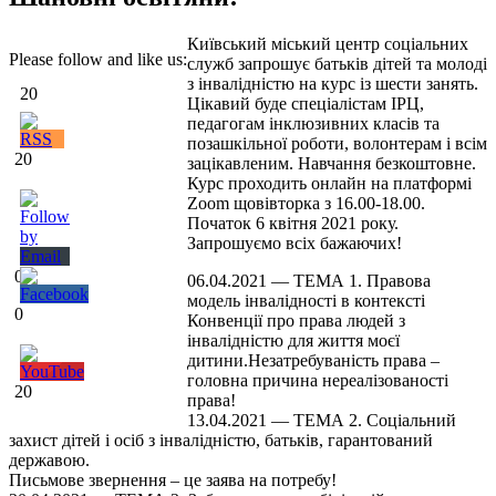
Київський міський центр соціальних
Please follow and like us:
служб запрошує батьків дітей та молоді
з інвалідністю на курс із шести занять.
20
Цікавий буде спеціалістам ІРЦ,
педагогам інклюзивних класів та
позашкільної роботи, волонтерам і всім
20
зацікавленим. Навчання безкоштовне.
Курс проходить онлайн на платформі
Zoom щовівторка з 16.00-18.00.
Початок 6 квітня 2021 року.
Запрошуємо всіх бажаючих!
0
06.04.2021 — ТЕМА 1. Правова
модель інвалідності в контексті
0
Конвенції про права людей з
інвалідністю для життя моєї
дитини.Незатребуваність права –
головна причина нереалізованості
20
права!
13.04.2021 — ТЕМА 2. Соціальний
захист дітей і осіб з інвалідністю, батьків, гарантований
державою.
Письмове звернення – це заява на потребу!