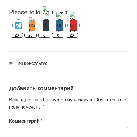
Please follow and like us:
20
20
0
0
20
РУБРИКИ
ІРЦ КОНСУЛЬТУЄ
Добавить комментарий
Ваш адрес email не будет опубликован.
Обязательные
поля помечены
*
Комментарий
*