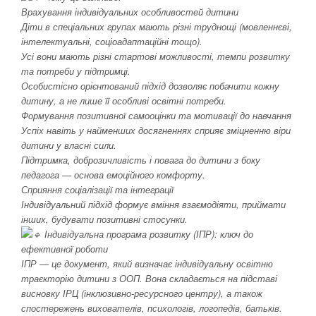
Врахування індивідуальних особливостей дитини
Діти в спеціальних групах мають різні труднощі (мовленнєві,
інтелектуальні, соціоадаптаційні тощо).
Усі вони мають різні стартові можливості, темпи розвитку
та потреби у підтримці.
Особистісно орієнтований підхід дозволяє побачити кожну
дитину, а не лише її особливі освітні потреби.
Формування позитивної самооцінки та мотивації до навчання
Успіх навіть у найменших досягненнях сприяє зміцненню віри
дитини у власні сили.
Підтримка, доброзичливість і повага до дитини з боку
педагога — основа емоційного комфорту.
Сприяння соціалізації та інтеграції
Індивідуальний підхід формує вміння взаємодіяти, приймати
інших, будувати позитивні стосунки.
Індивідуальна програма розвитку (ІПР): ключ до
ефективної роботи
ІПР — це документ, який визначає індивідуальну освітню
траєкторію дитини з ООП. Вона складається на підставі
висновку ІРЦ (інклюзивно-ресурсного центру), а також
спостережень вихователів, психологів, логопедів, батьків.