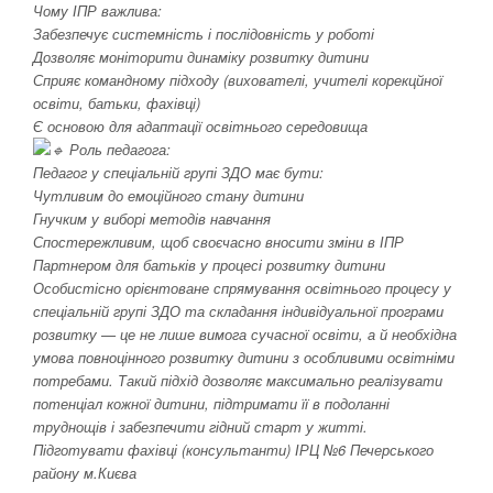
Чому ІПР важлива:
Забезпечує системність і послідовність у роботі
Дозволяє моніторити динаміку розвитку дитини
Сприяє командному підходу (вихователі, учителі корекцйної
освіти, батьки, фахівці)
Є основою для адаптації освітнього середовища
Роль педагога:
Педагог у спеціальній групі ЗДО має бути:
Чутливим до емоційного стану дитини
Гнучким у виборі методів навчання
Спостережливим, щоб своєчасно вносити зміни в ІПР
Партнером для батьків у процесі розвитку дитини
Особистісно орієнтоване спрямування освітнього процесу у
спеціальній групі ЗДО та складання індивідуальної програми
розвитку — це не лише вимога сучасної освіти, а й необхідна
умова повноцінного розвитку дитини з особливими освітніми
потребами. Такий підхід дозволяє максимально реалізувати
потенціал кожної дитини, підтримати її в подоланні
труднощів і забезпечити гідний старт у житті.
Підготувати фахівці (консультанти) ІРЦ №6 Печерського
району м.Києва