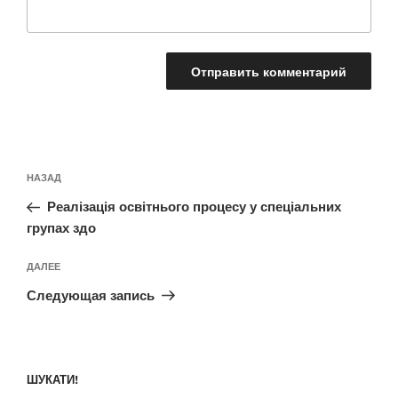
Навигация
Предыдущая
НАЗАД
по
запись:
записям
Реалізація освітнього процесу у спеціальних
групах здо
Следующая
ДАЛЕЕ
запись
Следующая запись
ШУКАТИ!