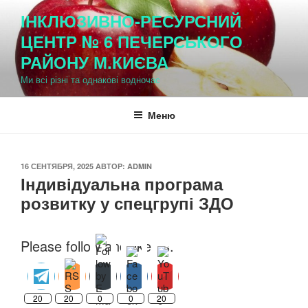
Перейти
ІНКЛЮЗИВНО-РЕСУРСНИЙ
к
ЦЕНТР № 6 ПЕЧЕРСЬКОГО
содержимому
РАЙОНУ М.КИЄВА
Ми всі різні та однакові водночас
Меню
ОПУБЛИКОВАНО
16 СЕНТЯБРЯ, 2025
АВТОР:
ADMIN
Індивідуальна програма
розвитку у спецгрупі ЗДО
Please follow and like us:
20
20
0
0
20