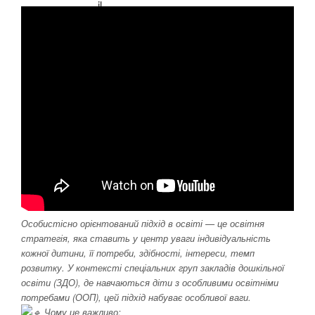
Особистісно орієнтований підхід в освіті — це освітня
стратегія, яка ставить у центр уваги індивідуальність
кожної дитини, її потреби, здібності, інтереси, темп
розвитку. У контексті спеціальних груп закладів дошкільної
освіти (ЗДО), де навчаються діти з особливими освітніми
потребами (ООП), цей підхід набуває особливої ваги.
Чому це важливо: