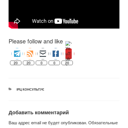
Please follow and like us:
20
20
0
0
20
РУБРИКИ
ІРЦ КОНСУЛЬТУЄ
Добавить комментарий
Ваш адрес email не будет опубликован.
Обязательные