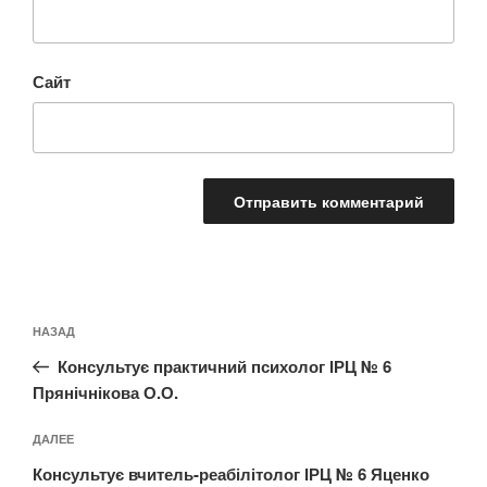
Сайт
Навигация
Предыдущая
НАЗАД
по
запись:
записям
Консультує практичний психолог ІРЦ № 6
Прянічнікова О.О.
Следующая
ДАЛЕЕ
запись
Консультує вчитель-реабілітолог ІРЦ № 6 Яценко