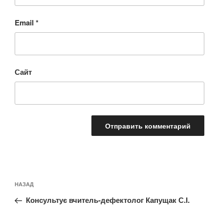
Email
*
Сайт
Навигация
Предыдущая
НАЗАД
по
запись:
записям
Консультує вчитель-дефектолог Капущак С.І.