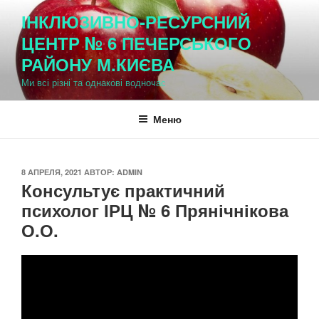
Перейти
ІНКЛЮЗИВНО-РЕСУРСНИЙ
к
ЦЕНТР № 6 ПЕЧЕРСЬКОГО
содержимому
РАЙОНУ М.КИЄВА
Ми всі різні та однакові водночас
Меню
ОПУБЛИКОВАНО
8 АПРЕЛЯ, 2021
АВТОР:
ADMIN
Консультує практичний
психолог ІРЦ № 6 Прянічнікова
О.О.
Please follow and like us: