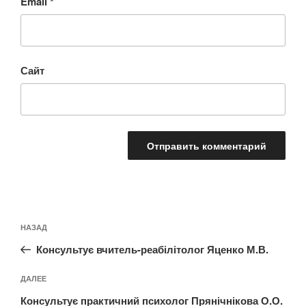
Email
*
Сайт
Навигация
Предыдущая
НАЗАД
по
запись:
записям
Консультує вчитель-реабілітолог Яценко М.В.
Следующая
ДАЛЕЕ
запись
Консультує практичний психолог Прянічнікова О.О.