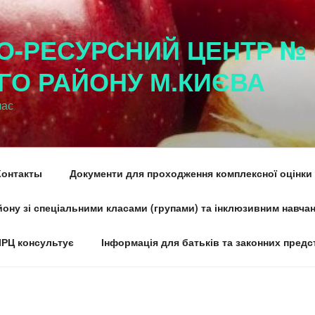
О-РЕСУРСНИЙ ЦЕНТР № 
ГО РАЙОНУ М.КИЄВА
час
Контакты
Документи для проходження комплексної оцінки
ону зі спеціальними класами (групами) та інклюзивним навча
ІРЦ консультує
Інформація для батьків та законних предс