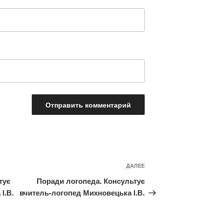
Следующая
ДАЛЕЕ
запись
тує
Поради логопеда. Консультує
І.В.
вчитель-логопед Михновецька І.В.