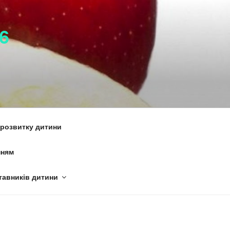
6
 розвитку дитини
нням
тавників дитини