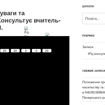
ШУКАТИ!
уваги та
Искать:
 Консультує вчитель-
.
РУБРИКИ
Записи
20
20
0
0
20
ІРЦ консул
СВЕЖИЕ ЗАПИС
Положення про
насильству та
в ІНКЛЮЗИВН
Печерського р