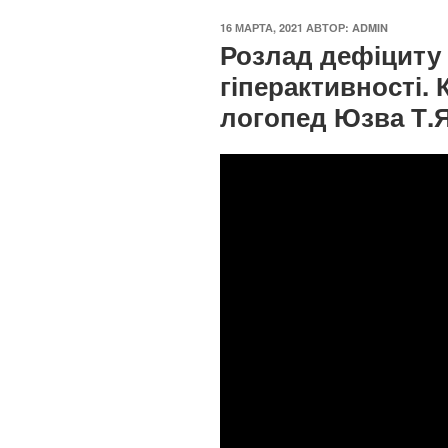
ОПУБЛИКОВАНО
16 МАРТА, 2021
АВТОР:
ADMIN
Розлад дефіциту 
гіперактивності.
логопед Юзва Т.Я
Please follow and like us: