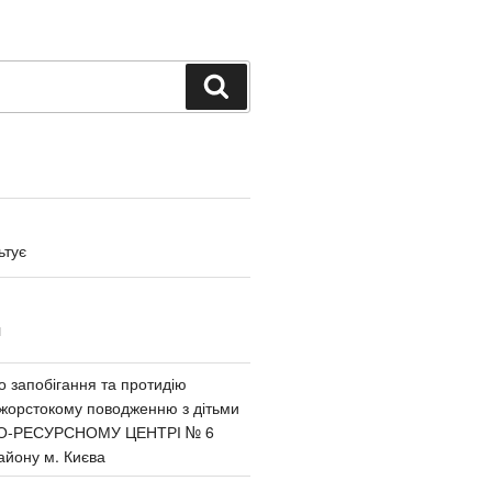
Поиск
ьтує
И
 запобігання та протидію
 жорстокому поводженню з дітьми
О-РЕСУРСНОМУ ЦЕНТРІ № 6
айону м. Києва