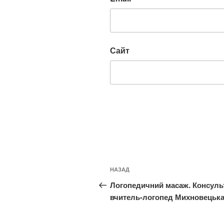
Сайт
Навигация
Предыдущая
НАЗАД
по
запись:
Логопедичний масаж. Консуль
записям
вчитель-логопед Михновецька 