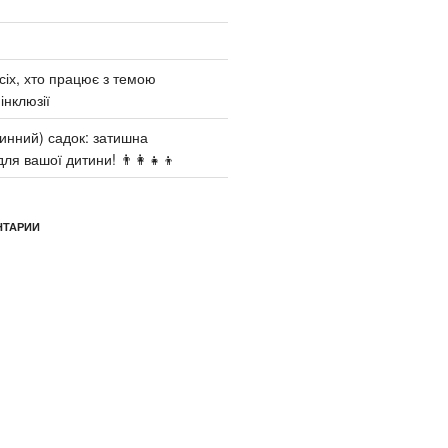
сіх, хто працює з темою
інклюзії
инний) садок: затишна
ля вашої дитини! 👨‍👩‍👧‍👦
НТАРИИ