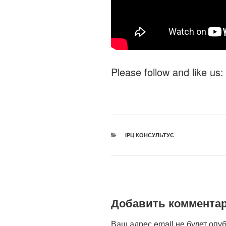
Please follow and like us:
РУБРИКИ
ІРЦ КОНСУЛЬТУЄ
Добавить коммента
Ваш адрес email не будет опу