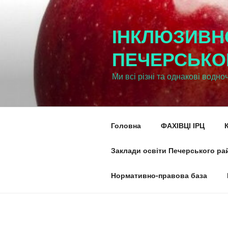
Перейти
к
ІНКЛЮЗИВН
содержимому
ПЕЧЕРСЬКО
Ми всі різні та однакові водно
Головна
ФАХІВЦІ ІРЦ
Заклади освіти Печерського рай
Нормативно-правова база