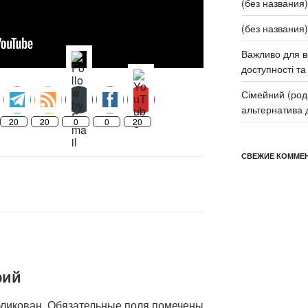
(без названия)
(без названия)
Важливо для в
доступності та 
Сімейний (род
альтернатива д
20
20
0
0
20
СВЕЖИЕ КОММЕ
рий
бликован.
Обязательные поля помечены