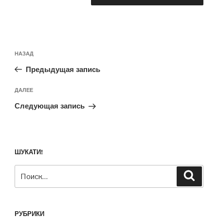
Навигация
Предыдущая
НАЗАД
по
запись:
записям
Предыдущая запись
Следующая
ДАЛЕЕ
запись
Следующая запись
ШУКАТИ!
Искать:
Поиск
РУБРИКИ