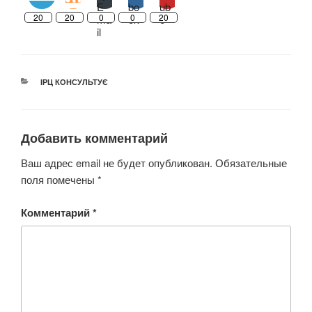
20
20
0
0
20
РУБРИКИ
ІРЦ КОНСУЛЬТУЄ
Добавить комментарий
Ваш адрес email не будет опубликован.
Обязательные
поля помечены
*
Комментарий
*