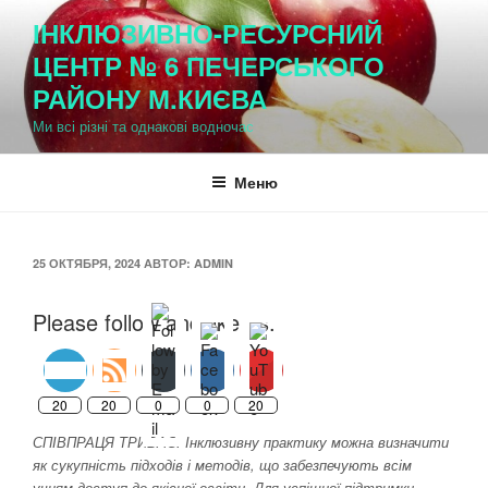
Перейти
ІНКЛЮЗИВНО-РЕСУРСНИЙ
к
ЦЕНТР № 6 ПЕЧЕРСЬКОГО
содержимому
РАЙОНУ М.КИЄВА
Ми всі різні та однакові водночас
Меню
ОПУБЛИКОВАНО
25 ОКТЯБРЯ, 2024
АВТОР:
ADMIN
Please follow and like us:
20
20
0
0
20
СПІВПРАЦЯ ТРИВАЄ. Інклюзивну практику можна визначити
як сукупність підходів і методів, що забезпечують всім
учням доступ до якісної освіти. Для успішної підтримки