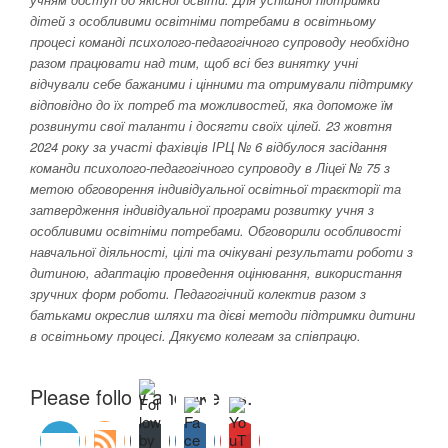
дітей з особливими освітніми потребами в освітньому
процесі команді психолого-педагогічного супроводу необхідно
разом працювати над тим, щоб всі без винятку учні
відчували себе бажаними і цінними та отримували підтримку
відповідно до їх потреб та можливостей, яка допоможе їм
розвинути свої таланти і досягти своїх цілей. 23 жовтня
2024 року за участі фахівців ІРЦ № 6 відбулося засідання
команди психолого-педагогічного супроводу в Ліцеї № 75 з
метою обговорення індивідуальної освітньої траєкторії та
затвердження індивідуальної програми розвитку учня з
особливими освітніми потребами. Обговорили особливості
навчальної діяльності, цілі та очікувані результати роботи з
дитиною, адаптацію проведення оцінювання, використання
зручних форм роботи. Педагогічний колектив разом з
батьками окреслив шляхи та дієві методи підтримки дитини
в освітньому процесі. Дякуємо колегам за співпрацю.
Please follow and like us: