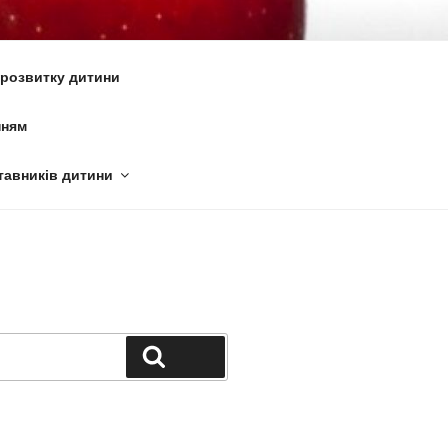
6
 розвитку дитини
нням
тавників дитини
Поиск