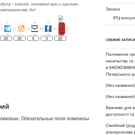
буту і злагоди, незламної віри у щасливе
Записи
 завтрашньому дні!
ІРЦ консул
20
20
0
0
20
СВЕЖИЕ ЗАПИС
Положення про
насильству та
в ІНКЛЮЗИВН
Печерського р
(без названия)
(без названия)
рий
Важливо для в
доступності та 
бликован.
Обязательные поля помечены
Сімейний (род
альтернатива д