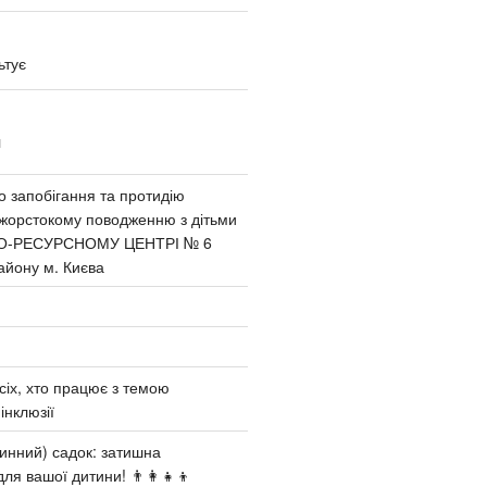
ьтує
И
 запобігання та протидію
 жорстокому поводженню з дітьми
О-РЕСУРСНОМУ ЦЕНТРІ № 6
айону м. Києва
сіх, хто працює з темою
інклюзії
инний) садок: затишна
ля вашої дитини! 👨‍👩‍👧‍👦