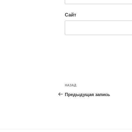
Сайт
Навигация
Предыдущая
НАЗАД
по
запись:
Предыдущая запись
записям