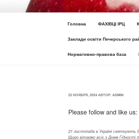
Перейти
к
ІНКЛЮЗИВН
содержимому
Головна
ФАХІВЦІ ІРЦ
ПЕЧЕРСЬКО
Заклади освіти Печерського рай
Ми всі різні та однакові водно
Нормативно-правова база
ОПУБЛИКОВАНО
22 НОЯБРЯ, 2024
АВТОР:
ADMIN
Please follow and like us:
21 листопада в Україні святкують д
Щиро вітаємо всіх з Днем Гідності 