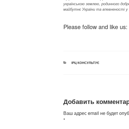
українською землею, родинного добро
майбутнє України та впевненості у
Please follow and like us:
РУБРИКИ
ІРЦ КОНСУЛЬТУЄ
Добавить коммента
Ваш адрес email не будет опу
*