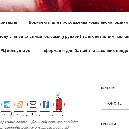
О-РЕСУРСНИЙ ЦЕНТР № 
Контакты
Документи для проходження комплексної оцінки
ГО РАЙОНУ М.КИЄВА
ону зі спеціальними класами (групами) та інклюзивним навча
час
ІРЦ консультує
Інформація для батьків та законних предс
ШУКАТИ!
Искать:
20
20
0
0
20
ержавне свято – День гідності та свободи.
РУБРИКИ
та Свободи! Бажаємо мирного неба над