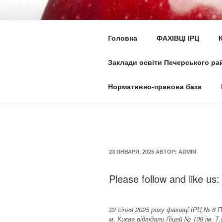
Перейти
к
ІНКЛЮЗИВН
содержимому
Головна
ФАХІВЦІ ІРЦ
ПЕЧЕРСЬКО
Заклади освіти Печерського рай
Ми всі різні та однакові водно
Нормативно-правова база
ОПУБЛИКОВАНО
23 ЯНВАРЯ, 2025
АВТОР:
ADMIN
Please follow and like us:
22 січня 2025 року фахівці ІРЦ № 6 
м. Києва відвідали Ліцей № 109 ім. Т