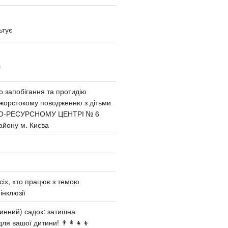
ьтує
И
 запобігання та протидію
 жорстокому поводженню з дітьми
О-РЕСУРСНОМУ ЦЕНТРІ № 6
айону м. Києва
сіх, хто працює з темою
інклюзії
инний) садок: затишна
ля вашої дитини! 👨‍👩‍👧‍👦