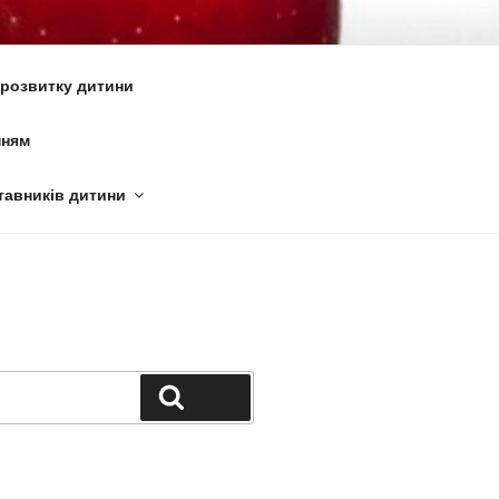
6
 розвитку дитини
нням
тавників дитини
Поиск