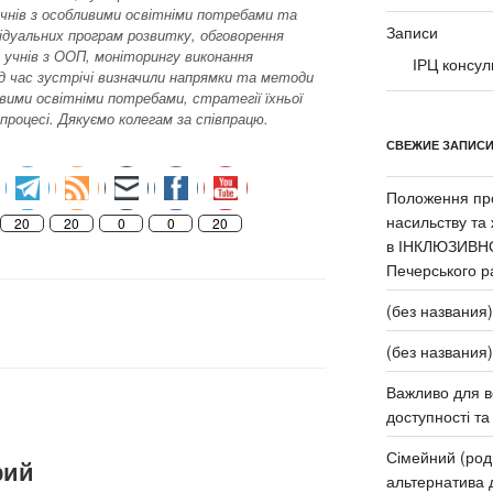
учнів з особливими освітніми потребами та
Записи
відуальних програм розвитку, обговорення
 учнів з ООП, моніторингу виконання
ІРЦ консул
ід час зустрічі визначили напрямки та методи
вими освітніми потребами, стратегії їхньої
процесі. Дякуємо колегам за співпрацю.
СВЕЖИЕ ЗАПИС
Положення про
насильству та
20
20
0
0
20
в ІНКЛЮЗИВН
Печерського р
(без названия)
(без названия)
Важливо для в
доступності та 
Сімейний (род
рий
альтернатива д