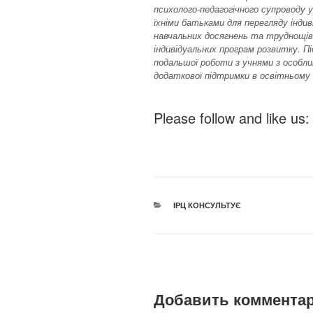
психолого-педагогічного супроводу 
їхніми батьками для перегляду інди
навчальних досягнень та труднощів
індивідуальних програм розвитку. П
подальшої роботи з учнями з особли
додаткової підтримки в освітньому 
Please follow and like us:
РУБРИКИ
ІРЦ КОНСУЛЬТУЄ
Добавить коммента