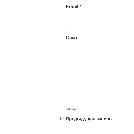
Email
*
Сайт
Навигация
Предыдущая
НАЗАД
по
запись:
Предыдущая запись
записям