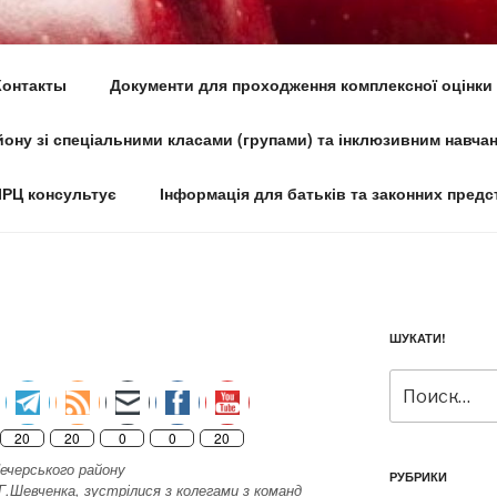
О-РЕСУРСНИЙ ЦЕНТР № 
Контакты
Документи для проходження комплексної оцінки
ГО РАЙОНУ М.КИЄВА
ону зі спеціальними класами (групами) та інклюзивним навча
час
ІРЦ консультує
Інформація для батьків та законних предс
ШУКАТИ!
Искать:
20
20
0
0
20
Печерського району
РУБРИКИ
.Г.Шевченка, зустрілися з колегами з команд