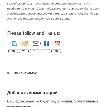
кожної людини, а також важливість толерантності та
прийняття різниці. Вони надихають читачів розглядати світ
з відкритим серцем та розумінням, що сприяє побудові більш
гуманного та толерантного суспільства.
Please follow and like us:
20
20
0
0
20
РУБРИКИ
ІРЦ КОНСУЛЬТУЄ
Добавить комментарий
Ваш адрес email не будет опубликован.
Обязательные
поля помечены
*