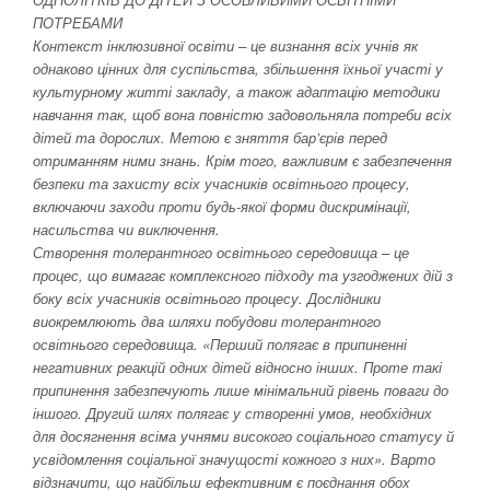
ПОТРЕБАМИ
Контекст інклюзивної освіти – це визнання всіх учнів як
однаково цінних для суспільства, збільшення їхньої участі у
культурному житті закладу, а також адаптацію методики
навчання так, щоб вона повністю задовольняла потреби всіх
дітей та дорослих. Метою є зняття бар’єрів перед
отриманням ними знань. Крім того, важливим є забезпечення
безпеки та захисту всіх учасників освітнього процесу,
включаючи заходи проти будь-якої форми дискримінації,
насильства чи виключення.
Створення толерантного освітнього середовища – це
процес, що вимагає комплексного підходу та узгоджених дій з
боку всіх учасників освітнього процесу. Дослідники
виокремлюють два шляхи побудови толерантного
освітнього середовища. «Перший полягає в припиненні
негативних реакцій одних дітей відносно інших. Проте такі
припинення забезпечують лише мінімальний рівень поваги до
іншого. Другий шлях полягає у створенні умов, необхідних
для досягнення всіма учнями високого соціального статусу й
усвідомлення соціальної значущості кожного з них». Варто
відзначити, що найбільш ефективним є поєднання обох