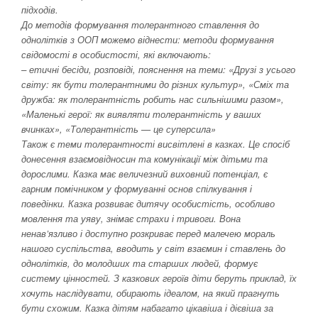
підходів.
До методів формування толерантного ставлення до
однолітків з ООП можемо віднести: методи формування
свідомості в особистості, які включають:
– етичні бесіди, розповіді, пояснення на теми: «Друзі з усього
світу: як бути толерантними до різних культур», «Сміх та
дружба: як толерантність робить нас сильнішими разом»,
«Маленькі герої: як виявляти толерантність у ваших
вчинках», «Толерантність — це суперсила»
Також є теми толерантності висвітлені в казках. Це спосіб
донесення взаємовідносин та комунікації між дітьми та
дорослими. Казка має величезний виховний потенціал, є
гарним помічником у формуванні основ спілкування і
поведінки. Казка розвиває дитячу особистість, особливо
мовлення та уяву, знімає страхи і тривоги. Вона
ненав’язливо і доступно розкриває перед малечею мораль
нашого суспільства, вводить у світ взаємин і ставлень до
однолітків, до молодших та старших людей, формує
систему цінностей. З казкових героїв діти беруть приклад, їх
хочуть наслідувати, обирають ідеалом, на який прагнуть
бути схожим. Казка дітям набагато цікавіша і дієвіша за