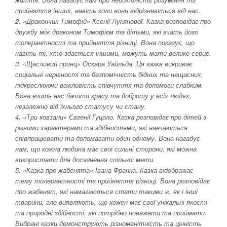
прийняття інших, навіть коли вони відрізняються від нас.
2. «Дракончик Тимофій» Ксенії Лукянової. Казка розповідає про
дружбу між драконом Тимофієм та дітьми, які вчать його
толерантності та прийняття різниці. Вона показує, що
навіть ті, хто здається іншими, можуть мати велике серце.
3. «Щасливий принц» Оскара Уайльда. Ця казка викриває
соціальні нерівності та безпомічність бідних та нещасних,
підкреслюючи важливість співчуття та допомоги слабким.
Вона вчить нас бачити красу та доброту у всіх людях,
незалежно від їхнього статусу чи стану.
4. «Три ковзани» Євгенії Гуцало. Казка розповідає про дітей з
різними характерами та здібностями, які навчаються
співпрацювати та допомагати один одному. Вона нагадує
нам, що кожна людина має свої сильні сторони, які можна
використати для досягнення спільної мети.
5. «Казка про жабенята» Івана Франка. Казка відображає
тему толерантності та прийняття різниці. Вона розповідає
про жабенят, які намагаються стати такими ж, як і інші
тварини, але виявляють, що кожен має свої унікальні якості
та природні здібності, які потрібно поважати та приймати.
Вибрані казки демонструють різноманітність та цінність