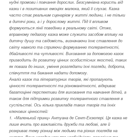
нудні промови і повчання дорослих. Безсумнівна користь від
казки і в позитивних емоціях малюка, який її слухає. Казка
часто стає реальним сценарієм у житті людини, і не тільки
в дитячі роки, а і у дорослому житті. Під її впливом
формуються лінії поведінки в реальному світі. Отже,
вправному педагогу казка може служити засобом впливу на
дитячу душу та свідомість, визначаючи їхнє ставлення до
світу навколо та сприяючи формуванню толерантності,
дбайливості та чутливості. Виховання за допомогою казок
призводить до розвитку цінних особистісних якостей, таких
як повага до інших, уміння розглядати їхні погляди, доброта,
співчуття та бажання надати допомогу.
Аналіз казок та літературних творів, які пропагують
цінності толерантності та різноманітності, відкриває
багатоцінні перспективи для виховання та навчання дітей, а
також для підтримки розвитку толерантного ставлення в
суспільстві. Ось кілька прикладів таких творів та їхніх
ключових цінностей:
1. «Маленький принц» Антуана де Сент-Екзюпері. Ця казка не
лише вчить про важливість дружби та любові, але й
розкриває тему різниці між людьми та різних поглядів на
життя. Вона нагадує нам про необхідність розуміння та