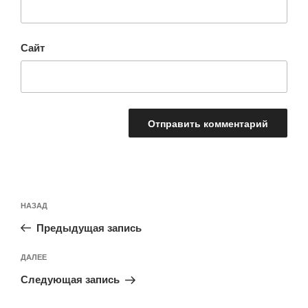
Сайт
Навигация
Предыдущая
НАЗАД
по
запись:
записям
Предыдущая запись
Следующая
ДАЛЕЕ
запись
Следующая запись