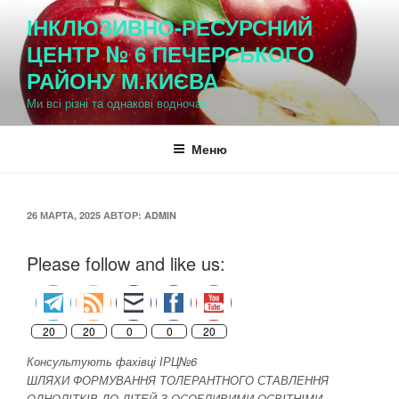
Перейти
ІНКЛЮЗИВНО-РЕСУРСНИЙ
к
ЦЕНТР № 6 ПЕЧЕРСЬКОГО
содержимому
РАЙОНУ М.КИЄВА
Ми всі різні та однакові водночас
Меню
ОПУБЛИКОВАНО
26 МАРТА, 2025
АВТОР:
ADMIN
Please follow and like us:
20
20
0
0
20
Консультують фахівці ІРЦ№6
ШЛЯХИ ФОРМУВАННЯ ТОЛЕРАНТНОГО СТАВЛЕННЯ
ОДНОЛІТКІВ ДО ДІТЕЙ З ОСОБЛИВИМИ ОСВІТНІМИ