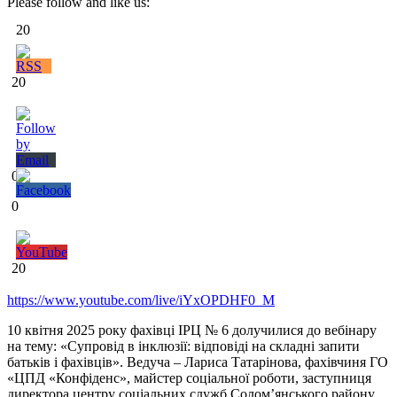
Please follow and like us:
20
20
0
0
20
https://www.youtube.com/live/iYxOPDHF0_M
10 квітня 2025 року фахівці ІРЦ № 6 долучилися до вебінару
на тему: «Супровід в інклюзії: відповіді на складні запити
батьків і фахівців». Ведуча – Лариса Татарінова, фахівчиня ГО
«ЦПД «Конфіденс», майстер соціальної роботи, заступниця
директора центру соціальних служб Солом’янського району