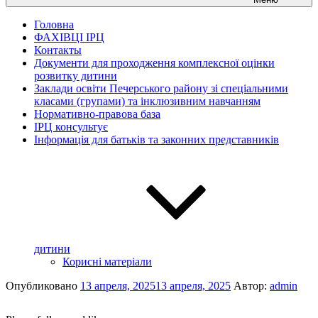
Головна
ФАХІВЦІ ІРЦ
Контакты
Документи для проходження комплексної оцінки
розвитку дитини
Заклади освіти Печерського району зі спеціальними
класами (групами) та інклюзивним навчанням
Нормативно-правова база
ІРЦ консультує
Інформація для батьків та законних представників
дитини
Корисні матеріали
Опубликовано
13 апреля, 2025
13 апреля, 2025
Автор:
admin