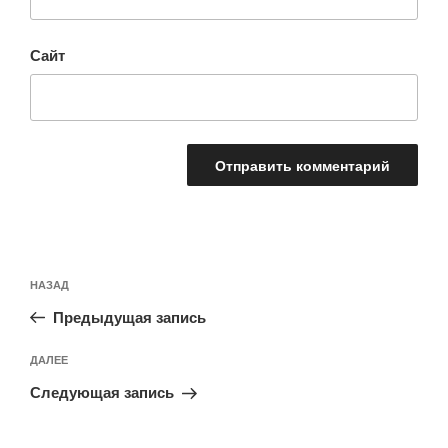
Сайт
Навигация
Предыдущая
НАЗАД
по
запись:
записям
Предыдущая запись
Следующая
ДАЛЕЕ
запись
Следующая запись