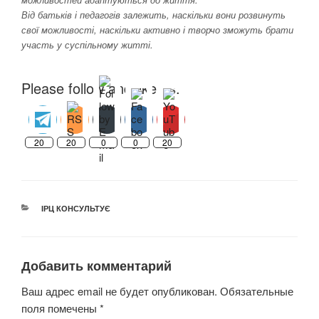
Від батьків і педагогів залежить, наскільки вони розвинуть
свої можливості, наскільки активно і творчо зможуть брати
участь у суспільному житті.
Please follow and like us:
20
20
0
0
20
РУБРИКИ
ІРЦ КОНСУЛЬТУЄ
Добавить комментарий
Ваш адрес email не будет опубликован.
Обязательные
поля помечены
*