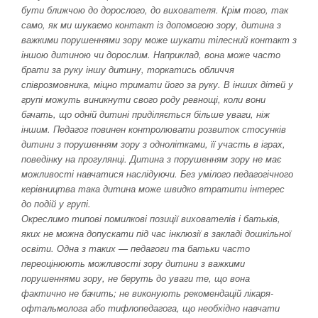
бути ближчою до дорослого, до вихователя. Крім того, так
само, як ми шукаємо контакт із допомогою зору, дитина з
важкими порушеннями зору може шукати тілесний контакт з
іншою дитиною чи дорослим. Наприклад, вона може часто
брати за руку іншу дитину, торкатись обличчя
співрозмовника, міцно тримати його за руку. В інших дітей у
групі можуть виникнути свого роду ревнощі, коли вони
бачать, що одній дитині приділяється більше уваги, ніж
іншим. Педагог повинен контролювати розвиток стосунків
дитини з порушенням зору з однолітками, її участь в іграх,
поведінку на прогулянці. Дитина з порушенням зору не має
можливості навчатися наслідуючи. Без умілого педагогічного
керівництва така дитина може швидко втратити інтерес
до подій у групі.
Окреслимо типові помилкові позиції вихователів і батьків,
яких не можна допускати під час інклюзії в закладі дошкільної
освіти. Одна з таких — педагоги та батьки часто
переоцінюють можливості зору дитини з важкими
порушеннями зору, не беруть до уваги те, що вона
фактично не бачить; не виконують рекомендацій лікаря-
офтальмолога або тифлопедагога, що необхідно навчати