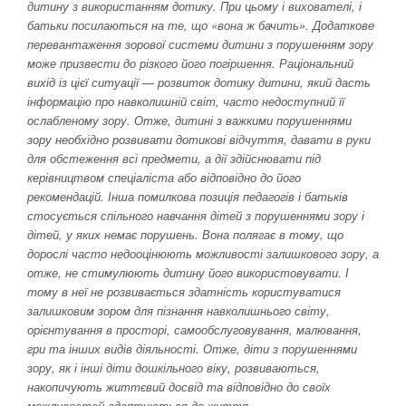
дитину з використанням дотику. При цьому і вихователі, і
батьки посилаються на те, що «вона ж бачить». Додаткове
перевантаження зорової системи дитини з порушенням зору
може призвести до різкого його погіршення. Раціональний
вихід із цієї ситуації — розвиток дотику дитини, який дасть
інформацію про навколишній світ, часто недоступний її
ослабленому зору. Отже, дитині з важкими порушеннями
зору необхідно розвивати дотикові відчуття, давати в руки
для обстеження всі предмети, а дії здійснювати під
керівництвом спеціаліста або відповідно до його
рекомендацій. Інша помилкова позиція педагогів і батьків
стосується спільного навчання дітей з порушеннями зору і
дітей, у яких немає порушень. Вона полягає в тому, що
дорослі часто недооцінюють можливості залишкового зору, а
отже, не стимулюють дитину його використовувати. І
тому в неї не розвивається здатність користуватися
залишковим зором для пізнання навколишнього світу,
орієнтування в просторі, самообслуговування, малювання,
гри та інших видів діяльності. Отже, діти з порушеннями
зору, як і інші діти дошкільного віку, розвиваються,
накопичують життєвий досвід та відповідно до своїх
можливостей адаптуються до життя.