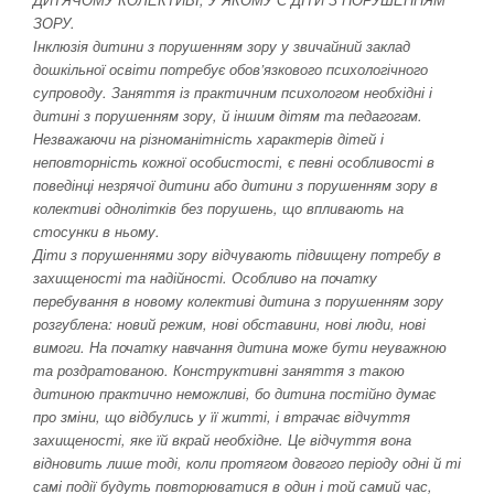
ЗОРУ.
Інклюзія дитини з порушенням зору у звичайний заклад
дошкільної освіти потребує обов’язкового психологічного
супроводу. Заняття із практичним психологом необхідні і
дитині з порушенням зору, й іншим дітям та педагогам.
Незважаючи на різноманітність характерів дітей і
неповторність кожної особистості, є певні особливості в
поведінці незрячої дитини або дитини з порушенням зору в
колективі однолітків без порушень, що впливають на
стосунки в ньому.
Діти з порушеннями зору відчувають підвищену потребу в
захищеності та надійності. Особливо на початку
перебування в новому колективі дитина з порушенням зору
розгублена: новий режим, нові обставини, нові люди, нові
вимоги. На початку навчання дитина може бути неуважною
та роздратованою. Конструктивні заняття з такою
дитиною практично неможливі, бо дитина постійно думає
про зміни, що відбулись у її житті, і втрачає відчуття
захищеності, яке їй вкрай необхідне. Це відчуття вона
відновить лише тоді, коли протягом довгого періоду одні й ті
самі події будуть повторюватися в один і той самий час,