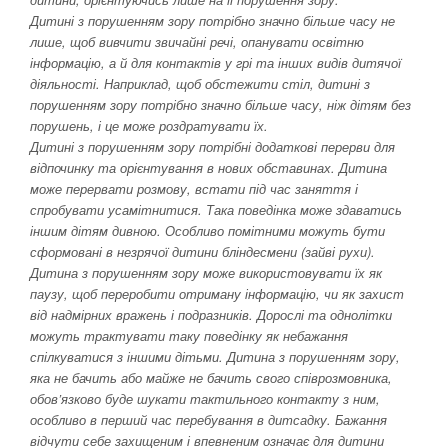
Дитині з порушенням зору потрібно значно більше часу не
лише, щоб вивчити звичайні речі, опанувати освітню
інформацію, а й для контактів у грі та інших видів дитячої
діяльності. Наприклад, щоб обстежити стіл, дитині з
порушенням зору потрібно значно більше часу, ніж дітям без
порушень, і це може роздратувати їх.
Дитині з порушенням зору потрібні додаткові перерви для
відпочинку та орієнтування в нових обставинах. Дитина
може перервати розмову, встати під час заняття і
спробувати усамітнитися. Така поведінка може здаватись
іншим дітям дивною. Особливо помітними можуть бути
сформовані в незрячої дитини бліндесмени (зайві рухи).
Дитина з порушенням зору може використовувати їх як
паузу, щоб переробити отриману інформацію, чи як захист
від надмірних вражень і подразників. Дорослі та однолітки
можуть трактувати таку поведінку як небажання
спілкуватися з іншими дітьми. Дитина з порушенням зору,
яка не бачить або майже не бачить свого співрозмовника,
обов’язково буде шукати тактильного контакту з ним,
особливо в перший час перебування в дитсадку. Бажання
відчути себе захищеним і впевненим означає для дитини