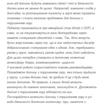
коли від дитини будуть вимагати однієї і тієї ж діяльності,
допоки вона не звикне до цього. Наприклад, вивчення сходів у
дитсадку чи розташування туалету в групі може тривати
тижнями і стати великою проблемою для дитини з
порушенням зору.
Педагоги тривожаться про емоційний стан дітей з ООП, а
саме, чи не почуватимуться вони безпорадними через
невміле спілкування однолітків з ними. Так, діти можуть
бути жорстокими через те, що в них недостатньо досвіду
доброзичливого спілкування одне з одним. Але, перебуваючи
разом у групі, навчаючись разом щодня, вони його набудуть.
Для цього потрібно створити в дитячому колективі
атмосферу довіри, взаєморозуміння, щирості.
У виховній роботі скористайтеся такими рекомендаціями.
Познайомте дитину з порушенням зору, яка тільки прийшла
у групу, з усіма дітьми так, як зробили б це з будь-якою
іншою дитиною. Як правило, в інших дітей можуть
виникнути до новачка запитання, заохочуйте їх. Допоможіть
дитині з порушенням зору відповісти на них.
Постарайтеся включити дитину з порушенням зору в усі
види діяльності дитячого колективу: ігри, заняття з