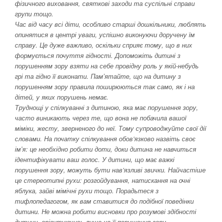
фізичного виховання, святкові заходи та суспільні справи
групи тощо.
Час від часу всі діти, особливо старші дошкільники, люблять
опинятися в центрі уваги, успішно виконуючи доручену їм
справу. Це дуже важливо, оскільки сприяє тому, що в них
формується почуття гідності. Допоможіть дитині з
порушенням зору взяти на себе провідну роль у якій-небудь
грі та гідно її виконати. Памʼятайте, що на дитину з
порушенням зору правила поширюються так само, як і на
дітей, у яких порушень немає.
Труднощі у спілкуванні з дитиною, яка має порушення зору,
часто виникають через те, що вона не побачила вашої
міміки, жесту, зверненого до неї. Тому супроводжуйте свої дії
словами. На початку спілкування обов’язково назвіть своє
імʼя: це необхідно робити доти, доки дитина не навчиться
ідентифікувати ваш голос. У дитини, що має важкі
порушення зору, можуть бути нав’язливі звички. Найчастіше
це стереотипні рухи: розгойдування, натискання на очні
яблука, зайві мімічні рухи тощо. Порадьтеся з
тифлопедагогом, як вам ставитися до подібної поведінки
дитини. Не можна робити висновки про розумові здібності
дитини, орієнтуючись лише на її порушення зору.