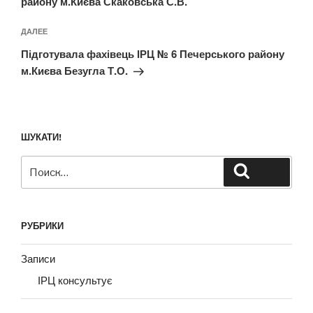
району м.Києва Скаковська С.В.
Следующая
ДАЛЕЕ
запись
Підготувала фахівець ІРЦ № 6 Печерського району
м.Києва Безугла Т.О.
ШУКАТИ!
Искать:
Поиск
РУБРИКИ
Записи
ІРЦ консультує