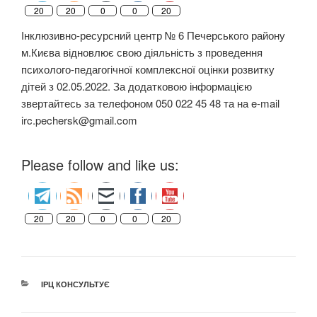
20
20
0
0
20
Інклюзивно-ресурсний центр № 6 Печерського району
м.Києва відновлює свою діяльність з проведення
психолого-педагогічної комплексної оцінки розвитку
дітей з 02.05.2022. За додатковою інформацією
звертайтесь за телефоном 050 022 45 48 та на e-mail
irc.pechersk@gmail.com
Please follow and like us:
20
20
0
0
20
РУБРИКИ
ІРЦ КОНСУЛЬТУЄ