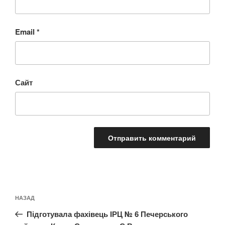
Email
*
Сайт
Навигация
Предыдущая
НАЗАД
по
запись:
записям
Підготувала фахівець ІРЦ № 6 Печерського