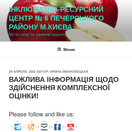
Перейти
ІНКЛЮЗИВНО-РЕСУРСНИЙ
к
ЦЕНТР № 6 ПЕЧЕРСЬКОГО
содержимому
РАЙОНУ М.КИЄВА
Ми всі різні та однакові водночас
Меню
ОПУБЛИКОВАНО
29 АПРЕЛЯ, 2022
АВТОР:
ИРИНА МИХНОВЕЦКАЯ
ВАЖЛИВА ІНФОРМАЦІЯ ЩОДО
ЗДІЙСНЕННЯ КОМПЛЕКСНОЇ
ОЦІНКИ!
Please follow and like us: