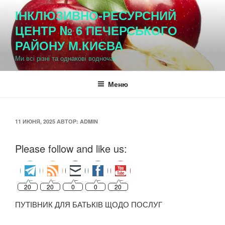
Перейти
ІНКЛЮЗИВНО-РЕСУРСНИЙ
к
ЦЕНТР № 6 ПЕЧЕРСЬКОГО
содержимому
РАЙОНУ М.КИЄВА
Ми всі різні та однакові водночас
Меню
ОПУБЛИКОВАНО
11 ИЮНЯ, 2025
АВТОР:
ADMIN
Please follow and like us:
20
20
0
0
20
ПУТІВНИК ДЛЯ БАТЬКІВ ЩОДО ПОСЛУГ