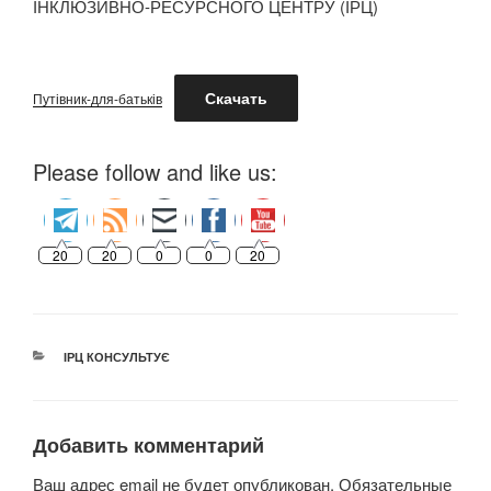
ІНКЛЮЗИВНО-РЕСУРСНОГО ЦЕНТРУ (ІРЦ)
Скачать
Путівник-для-батьків
Please follow and like us:
20
20
0
0
20
РУБРИКИ
ІРЦ КОНСУЛЬТУЄ
Добавить комментарий
Ваш адрес email не будет опубликован.
Обязательные