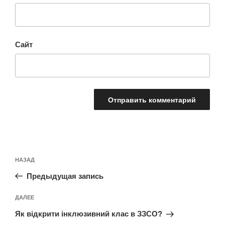
Сайт
Навигация
Предыдущая
НАЗАД
по
запись:
записям
Предыдущая запись
Следующая
ДАЛЕЕ
запись
Як відкрити інклюзивний клас в ЗЗСО?