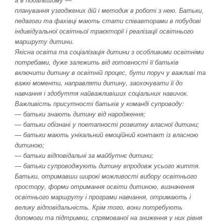
планування узгоджених дій і методик в роботі з нею. Батьки,
педагоги та фахівці мають стати співавторами в побудові
індивідуальної освітньої траєкторії і реалізації освітнього
маршруту дитини.
Якісна освіта та соціалізація дитини з особливими освітніми
потребами, дуже залежить від готовності її батьків
включити дитину в освітній процес, бути поруч у важливі та
важкі моменти, направляти дитину, заохочувати її до
навчання і здобуття найважливіших соціальних навичок.
Важливість присутності батьків у команді супроводу:
— батьки знають дитину від народження;
— батьки обізнані у поетапності розвитку власної дитини;
— батьки мають унікальний емоційний контакт із власною
дитиною;
— батьки відповідальні за майбутнє дитини;
— батьки супроводжують дитину впродовж усього життя.
Батьки, отримавши широкі можливості вибору освітнього
простору, форми отримання освіти дитиною, визначення
освітнього маршруту і програми навчання, отримають і
велику відповідальність. Крім того, вони потребують
допомоги та підтримки, спрямованої на зниження у них рівня