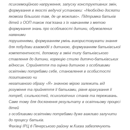
психоемоційного напруження, запуску конструктивних змін,
формування в якості ведучої установки: «Необхідно досягти
якомога більшого там, де це можливо». Підтримка батьків
дітей з ООП також пов’язана з їх навчанням з метою
формування знань про особливості дитини, обумовлених
наявними
порушеннями, формуванням умінь використовувати знання
для побудови взаємодії з дитиною, формуванням батьківської
компетентності, допомогу в зміні типу батьківського
ставлення до дитини, корекцію стилю дитячо-батьківських
відносин. Сприйняття та оцінка дитиною з особливими
освітніми потребами себе, становлення в особистості
позитивного чи
негативного образу «Я» значною мірою залежить від
розуміння та прийняття її батьками, рівня врахування її
потреб, схильностей, психологічних станів та переживань.
Саме тому для досягнення результату в освітньому процесі
дітей
з особливими освітніми потребами дуже важливо залучити
до процесу батьків.
Фахівці ІРЦ 6 Печерського району м.Києва забезпечують