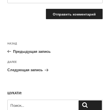
Навигация
Предыдущая
НАЗАД
по
запись:
записям
Предыдущая запись
Следующая
ДАЛЕЕ
запись
Следующая запись
ШУКАТИ!
Искать:
Поиск