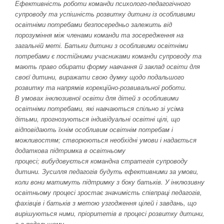
Ефективність роботи команди психолого-педагогічного
супроводу та успішність розвитку дитини із особливими
освітніми потребами безпосередньо залежить від
порозуміння між членами команди та зосередження на
загальній меті. Батьки дитини з особливими освітніми
потребами є постійними учасниками команди супроводу та
мають право обирати форму навчання й заклад освіти для
своєї дитини, виражати свою думку щодо подальшого
розвитку та напрямів корекційно-розвивальної роботи.
В умовах інклюзивної освіти для дітей з особливими
освітніми потребами, які навчаються спільно зі усіма
дітьми, прогнозуються індивідуальні освітні цілі, що
відповідають їхнім особливим освітнім потребам і
можливостям; створюються необхідні умови і надається
додаткова підтримка в освітньому
процесі; вибудовується командна стратегія супроводу
дитини. Зусилля педагогів будуть ефективними за умови,
коли вони матимуть підтримку з боку батьків. У інклюзивну
освітньому процесі зростає значимість співпраці педагогів,
фахівців і батьків з метою узгодження цілей і завдань, що
вирішуються ними, пріоритетів в процесі розвитку дитини,
а в подальшому —