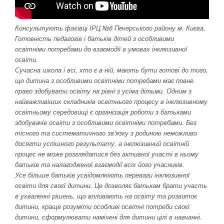
Консультують фахівці ІРЦ №6 Печерського району м. Києва.
Готовність педагогів і батьків дітей з особливими
освітніми потребами до взаємодії в умовах інклюзивної
освіти.
Сучасна школа і всі, хто є в ній, мають бути готові до того,
що дитина з особливими освітніми потребами має повне
право здобувати освіту на рівні з усіма дітьми. Одним з
найважливіших складників освітнього процесу в інклюзивному
освітньому середовищі є організація роботи з батьками
здобувачів освіти з особливими освітніми потребами. Без
тісного та систематичного зв’язку з родиною неможливо
досягти успішного результату, а інклюзивний освітній
процес не може розглядатися без активної участі в ньому
батьків та налагодженої взаємодії всіх його учасників.
Усе більше батьків усвідомлюють переваги інклюзивної
освіти для своєї дитини. Це дозволяє батькам брати участь
в ухваленні рішень, що впливають на освіту та розвиток
дитини, краще розуміти особливі освітні потреби своєї
дитини, сформулювати намічені для дитини цілі в навчанні.