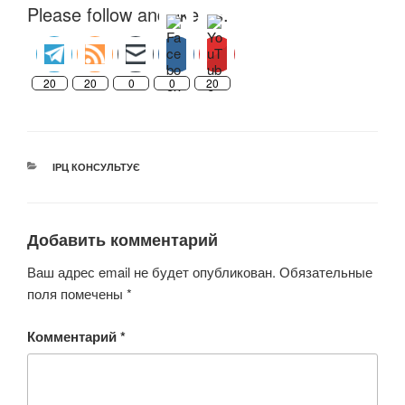
Please follow and like us:
20
20
0
0
20
РУБРИКИ
ІРЦ КОНСУЛЬТУЄ
Добавить комментарий
Ваш адрес email не будет опубликован.
Обязательные
поля помечены
*
Комментарий
*