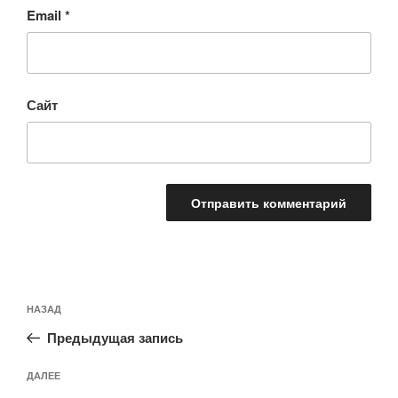
Email
*
Сайт
Навигация
Предыдущая
НАЗАД
по
запись:
записям
Предыдущая запись
Следующая
ДАЛЕЕ