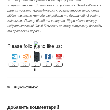
гіперактивності. Що впливає і що робити?». Захід відбувся у
рамках проєкту «Learn-Інклюзія», організатором якого став
відділ навчально-методичної роботи та дистанційної освіти
Київського Палацу дітей та юнацтва. Щиро вдячні спікеру —
нейропсихологині Ользі Бількевич за таку актуальну доповідь
та професійні поради!
Please follow and like us:
20
20
0
0
20
РУБРИКИ
ІРЦ КОНСУЛЬТУЄ
Добавить комментарий