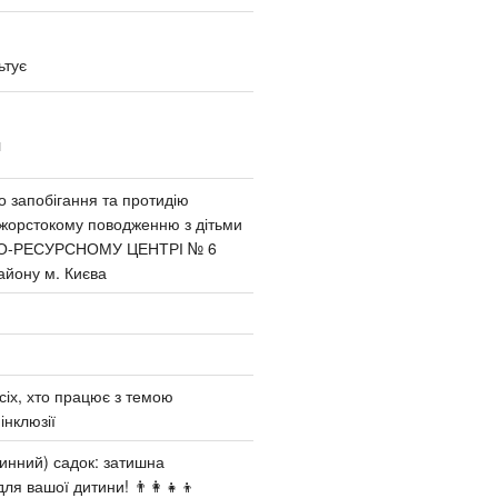
ьтує
И
 запобігання та протидію
 жорстокому поводженню з дітьми
О-РЕСУРСНОМУ ЦЕНТРІ № 6
айону м. Києва
сіх, хто працює з темою
інклюзії
инний) садок: затишна
ля вашої дитини! 👨‍👩‍👧‍👦