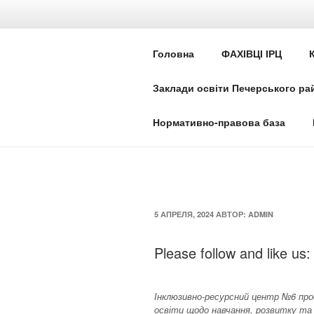
Перейти
к
ІНКЛЮЗИВН
содержимому
Головна
ФАХІВЦІ ІРЦ
ПЕЧЕРСЬКО
Заклади освіти Печерського рай
Ми всі різні та однакові водно
Нормативно-правова база
ОПУБЛИКОВАНО
5 АПРЕЛЯ, 2024
АВТОР:
ADMIN
Please follow and like us:
Інклюзивно-ресурсний центр №6 про
освіти щодо навчання, розвитку та 