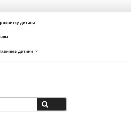
6
 розвитку дитини
нням
тавників дитини
Поиск