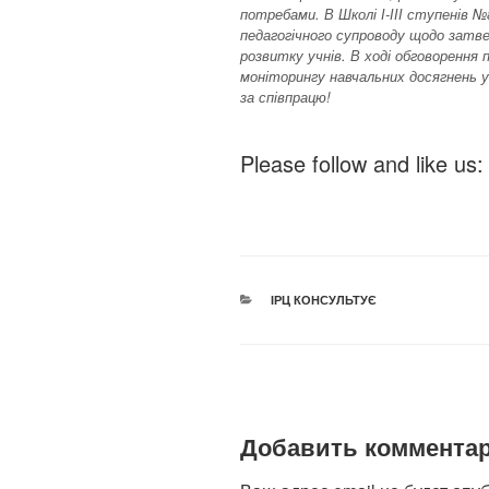
потребами. В Школі І-ІІІ ступенів 
педагогічного супроводу щодо затве
розвитку учнів. В ході обговорення 
моніторингу навчальних досягнень уч
за співпрацю!
Please follow and like us:
РУБРИКИ
ІРЦ КОНСУЛЬТУЄ
Добавить коммента