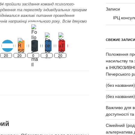
№84 пройшли засідання команд психолого-
Записи
рдження та перегляду індивідуальних програм
піднімалися важливі питання проведення
ІРЦ консул
нів наприкінці навчального року. Всім дякуємо
СВЕЖИЕ ЗАПИС
Положення про
20
20
0
0
20
насильству та
в ІНКЛЮЗИВН
Печерського р
(без названия)
(без названия)
Важливо для в
доступності та 
рий
Сімейний (род
альтернатива д