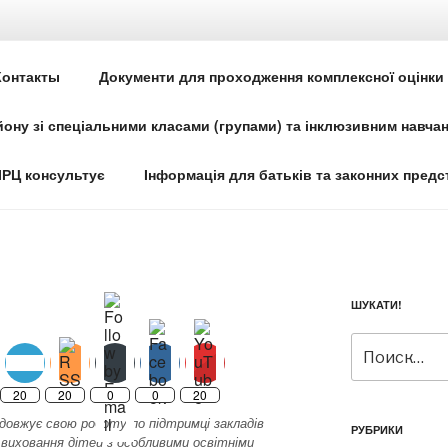
О-РЕСУРСНИЙ ЦЕНТР № 
Контакты
Документи для проходження комплексної оцінки
ГО РАЙОНУ М.КИЄВА
ону зі спеціальними класами (групами) та інклюзивним навча
час
ІРЦ консультує
Інформація для батьків та законних предс
ШУКАТИ!
Искать:
20
20
0
0
20
довжує свою роботу по підтримці закладів
РУБРИКИ
виховання дітей з особливими освітніми