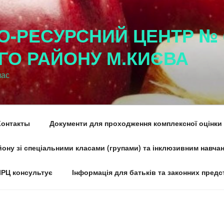
О-РЕСУРСНИЙ ЦЕНТР № 
ГО РАЙОНУ М.КИЄВА
час
Контакты
Документи для проходження комплексної оцінки
ону зі спеціальними класами (групами) та інклюзивним навча
ІРЦ консультує
Інформація для батьків та законних предс