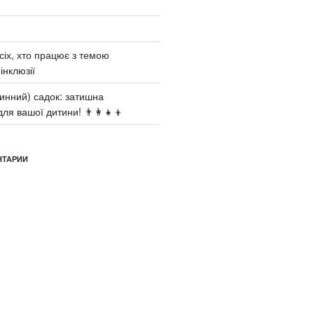
сіх, хто працює з темою
інклюзії
инний) садок: затишна
ля вашої дитини! 👨‍👩‍👧‍👦
НТАРИИ