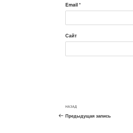
Email
*
Сайт
Навигация
Предыдущая
НАЗАД
по
запись:
Предыдущая запись
записям