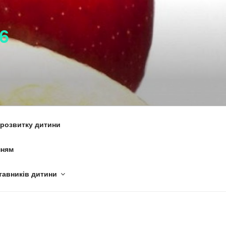
6
 розвитку дитини
нням
тавників дитини