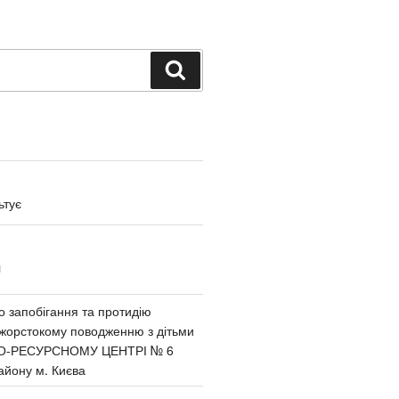
Поиск
ьтує
И
 запобігання та протидію
 жорстокому поводженню з дітьми
О-РЕСУРСНОМУ ЦЕНТРІ № 6
айону м. Києва