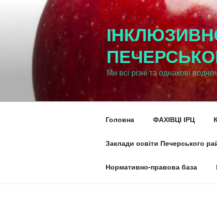
Перейти
к
ІНКЛЮЗИВН
содержимому
ПЕЧЕРСЬКО
Ми всі різні та однакові водно
Головна
ФАХІВЦІ ІРЦ
Заклади освіти Печерського рай
Нормативно-правова база