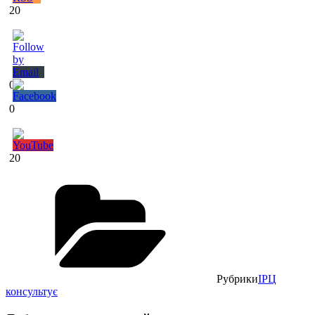
20
0
0
20
Рубрики
ІРЦ
консультує