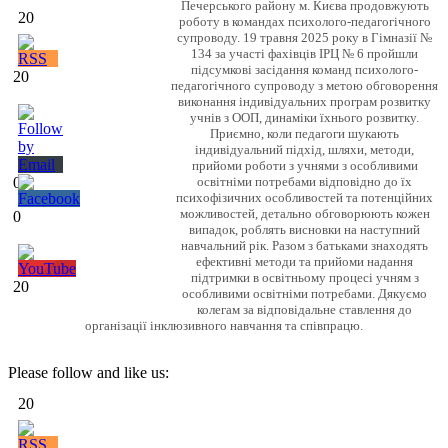
Печерського району м. Києва продовжують
20
роботу в командах психолого-педагогічного
супроводу. 19 травня 2025 року в Гімназії №
134 за участі фахівців ІРЦ № 6 пройшли
підсумкові засідання команд психолого-
20
педагогічного супроводу з метою обговорення
виконання індивідуальних програм розвитку
учнів з ООП, динаміки їхнього розвитку.
Приємно, коли педагоги шукають
індивідуальний підхід, шляхи, методи,
прийоми роботи з учнями з особливими
0
освітніми потребами відповідно до їх
психофізичних особливостей та потенційних
можливостей, детально обговорюють кожен
0
випадок, роблять висновки на наступний
навчальний рік. Разом з батьками знаходять
ефективні методи та прийоми надання
підтримки в освітньому процесі учням з
20
особливими освітніми потребами. Дякуємо
колегам за відповідальне ставлення до
організації інклюзивного навчання та співпрацю.
Please follow and like us:
20